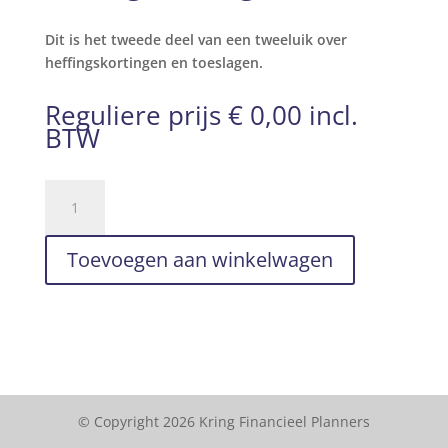
Dit is het tweede deel van een tweeluik over
heffingskortingen en toeslagen.
Reguliere prijs
€
0,00
incl.
BTW
Deel
2
Artikel
Toevoegen aan winkelwagen
VFP
inzake
toeslagen
en
heffingskortingen
aantal
© Copyright 2026 Kring Financieel Planners