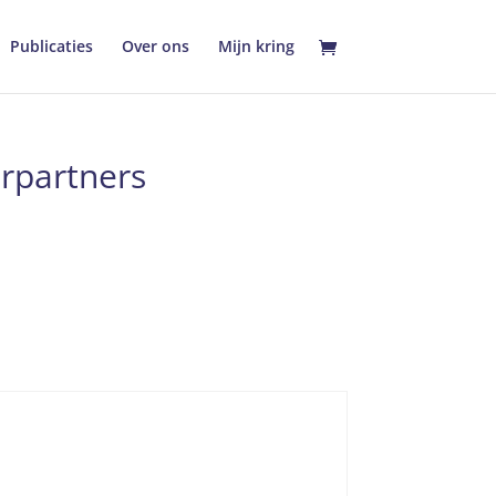
Publicaties
Over ons
Mijn kring
arpartners